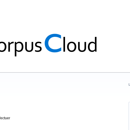
L
fectuer