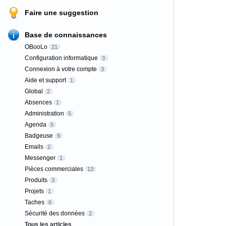
Faire une suggestion
Base de connaissances
OBooLo
21
Configuration informatique
3
Connexion à votre compte
3
Aide et support
1
Global
2
Absences
1
Administration
5
Agenda
5
Badgeuse
9
Emails
2
Messenger
1
Pièces commerciales
13
Produits
3
Projets
1
Taches
6
Sécurité des données
2
Tous les articles