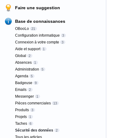
Faire une suggestion
Base de connaissances
OBooLo
21
Configuration informatique
3
Connexion à votre compte
3
Aide et support
1
Global
2
Absences
1
Administration
5
Agenda
5
Badgeuse
9
Emails
2
Messenger
1
Pièces commerciales
13
Produits
3
Projets
1
Taches
6
Sécurité des données
2
Tous les articles