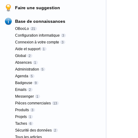
Faire une suggestion
Base de connaissances
OBooLo
21
Configuration informatique
3
Connexion à votre compte
3
Aide et support
1
Global
2
Absences
1
Administration
5
Agenda
5
Badgeuse
9
Emails
2
Messenger
1
Pièces commerciales
13
Produits
3
Projets
1
Taches
6
Sécurité des données
2
Tous les articles