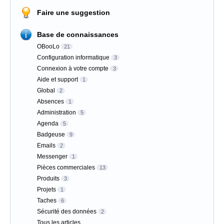
Faire une suggestion
Base de connaissances
OBooLo
21
Configuration informatique
3
Connexion à votre compte
3
Aide et support
1
Global
2
Absences
1
Administration
5
Agenda
5
Badgeuse
9
Emails
2
Messenger
1
Pièces commerciales
13
Produits
3
Projets
1
Taches
6
Sécurité des données
2
Tous les articles