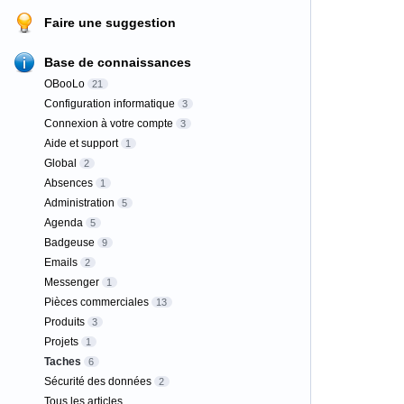
Faire une suggestion
Base de connaissances
OBooLo
21
Configuration informatique
3
Connexion à votre compte
3
Aide et support
1
Global
2
Absences
1
Administration
5
Agenda
5
Badgeuse
9
Emails
2
Messenger
1
Pièces commerciales
13
Produits
3
Projets
1
Taches
6
Sécurité des données
2
Tous les articles